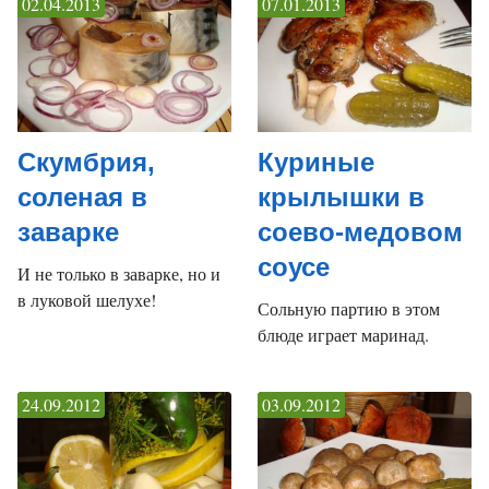
02.04.2013
07.01.2013
Скумбрия,
Куриные
соленая в
крылышки в
заварке
соево-медовом
соусе
И не только в заварке, но и
в луковой шелухе!
Сольную партию в этом
блюде играет маринад.
24.09.2012
03.09.2012