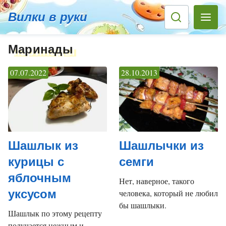
Вилки в руки
Маринады
07.07.2022
28.10.2013
Шашлык из
Шашлычки из
курицы с
семги
яблочным
Нет, наверное, такого
уксусом
человека, который не любил
бы шашлыки.
Шашлык по этому рецепту
получается нежным и