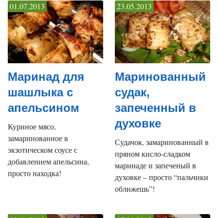
01.07.2013
23.05.2013
Маринад для
Маринованный
шашлыка с
судак,
апельсином
запеченный в
духовке
Куриное мясо,
замаринованное в
Судачок, замаринованный в
экзотическом соусе с
пряном кисло-сладком
добавлением апельсина,
маринаде и запеченый в
просто находка!
духовке – просто “пальчики
оближешь”!