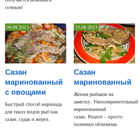
сочным!
09.09.2013
25.08.2013
Сазан
Сазан
маринованный
маринованный
с овощами
Женам рыбаков на
заметку. Умопомрачительный
Быстрый способ маринада
маринованный
для таких видов рыб как
сазан. Рецепт – просто
сазан, судак и жерех.
пальчики оближешь.