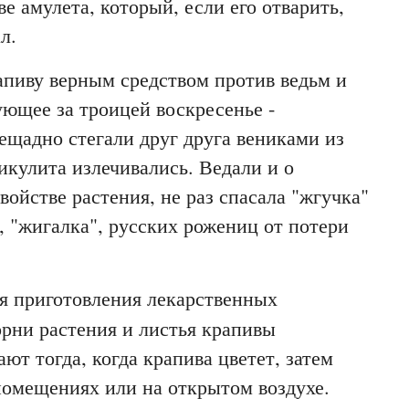
ве амулета, который, если его отварить,
л.
пиву верным средством против ведьм и
ующее за троицей воскресенье -
нещадно стегали друг друга вениками из
икулита излечивались. Ведали и о
ойстве растения, не раз спасала "жгучка"
, "жигалка", русских рожениц от потери
ля приготовления лекарственных
рни растения и листья крапивы
ют тогда, когда крапива цветет, затем
помещениях или на открытом воздухе.