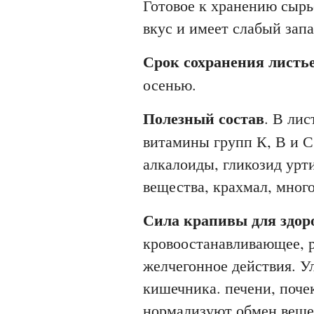
Готовое к хранению сырье
вкус и имеет слабый запа
Срок сохранения листь
осенью.
Полезный состав
. В ли
витамины групп К, В и С
алкалоиды, гликозид урт
вещества, крахмал, много
Сила крапивы для здор
кровоостанавливающее, 
желчегонное действия. У
кишечника. печени, поче
нормализуют обмен вещес