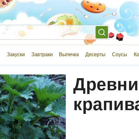
и
Закуски
Завтраки
Выпечка
Десерты
Соусы
К
Древни
крапив