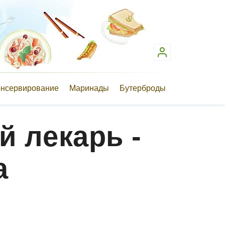
онсервирование
Маринады
Бутерброды
й лекарь -
а