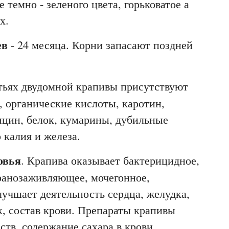
 темно - зеленого цвета, горьковатое а
х.
ев
- 24 месяца. Корни запасают поздней
стьях двудомной крапивы присутствуют
, органические кислоты, каротин,
ицин, белок, кумарины, дубильные
 калия и железа.
овья
. Крапива оказывает бактерицидное,
ранозаживляющее, мочегонное,
лучшает деятельность сердца, желудка,
к, состав крови. Препараты крапивы
тв, содержание сахара в крови,