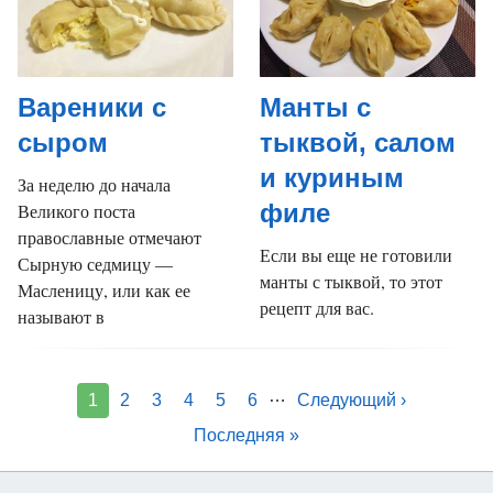
Вареники с
Манты с
сыром
тыквой, салом
и куриным
За неделю до начала
филе
Великого поста
православные отмечают
Если вы еще не готовили
Сырную седмицу —
манты с тыквой, то этот
Масленицу, или как ее
рецепт для вас.
называют в
…
1
2
3
4
5
6
Следующий ›
Последняя »