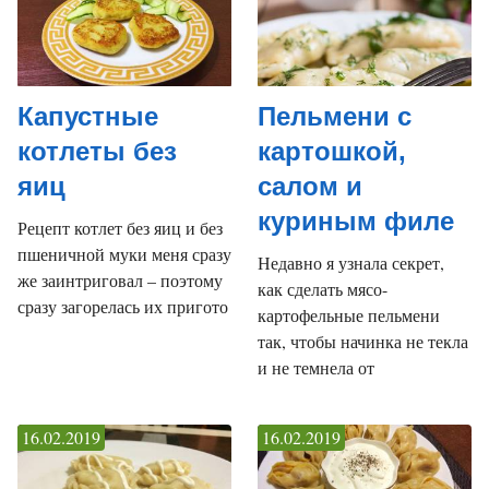
Капустные
Пельмени с
котлеты без
картошкой,
яиц
салом и
куриным филе
Рецепт котлет без яиц и без
пшеничной муки меня сразу
Недавно я узнала секрет,
же заинтриговал – поэтому
как сделать мясо-
сразу загорелась их пригото
картофельные пельмени
так, чтобы начинка не текла
и не темнела от
16.02.2019
16.02.2019