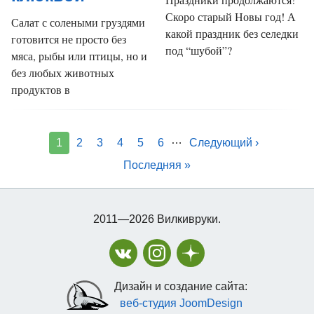
Скоро старый Новы год! А
Салат с солеными груздями
какой праздник без селедки
готовится не просто без
под “шубой”?
мяса, рыбы или птицы, но и
без любых животных
продуктов в
…
1
2
3
4
5
6
Следующий ›
Последняя »
2011—2026 Вилкивруки.
Дизайн и создание сайта:
веб-студия JoomDesign