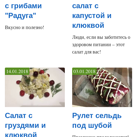
с грибами
салат с
"Радуга"
капустой и
клюквой
Вкусно и полезно!
Люди, если вы заботитесь о
здоровом питании – этот
салат для вас!
14.01.2018
03.01.2018
Салат с
Рулет сельдь
груздями и
под шубой
клюквой
Праздники продолжаются!