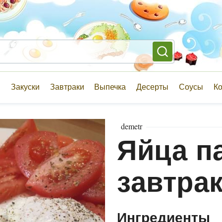
и
Закуски
Завтраки
Выпечка
Десерты
Соусы
К
demetr
Яйца п
завтрак
Ингредиенты