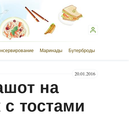
онсервирование
Маринады
Бутерброды
20.01.2016
ашот на
 с тостами