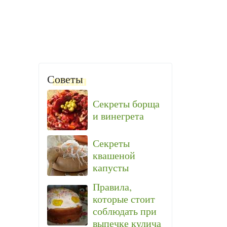
Советы
Секреты борща
и винегрета
Секреты
квашеной
капусты
Правила,
которые стоит
соблюдать при
выпечке кулича