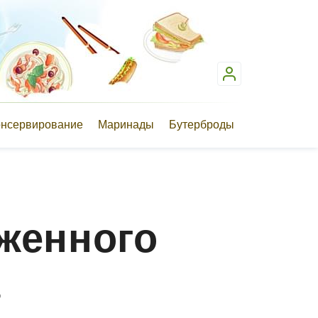
онсервирование
Маринады
Бутерброды
женного
а