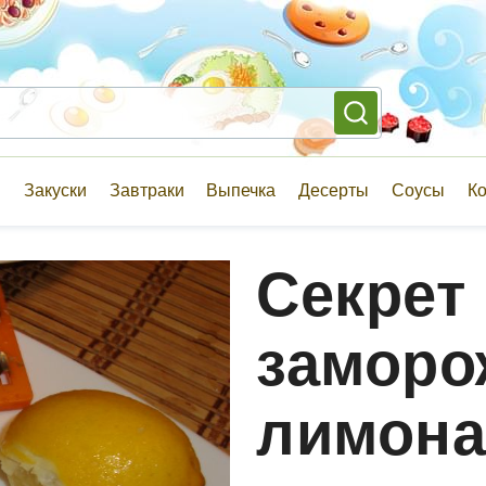
и
Закуски
Завтраки
Выпечка
Десерты
Соусы
К
Секрет
заморо
лимон