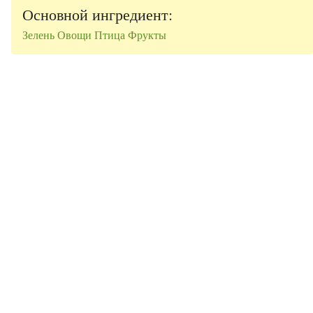
Основной ингредиент:
Зелень
Овощи
Птица
Фрукты