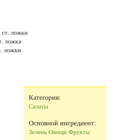
 ст. ложки
т. ложка
ч. ложки
Категория:
Салаты
Основной ингредиент:
Зелень
Овощи
Фрукты