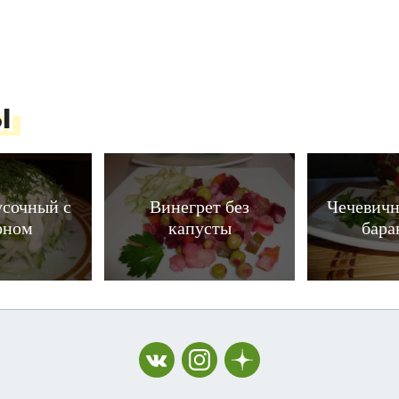
ы
усочный с
Винегрет без
Чечевичн
оном
капусты
бара