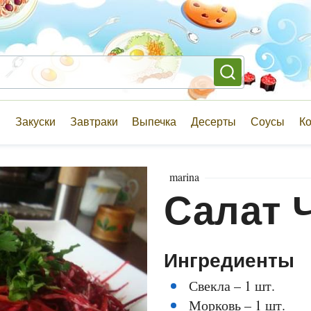
и
Закуски
Завтраки
Выпечка
Десерты
Соусы
К
marina
Салат 
Ингредиенты
Свекла – 1 шт.
Морковь – 1 шт.