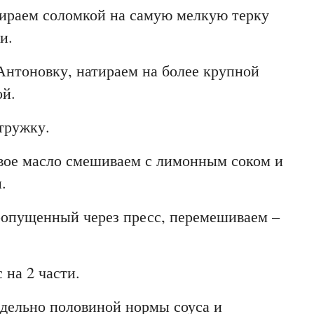
тираем соломкой на самую мелкую терку
и.
Антоновку, натираем на более крупной
ой.
тружку.
овое масло смешиваем с лимонным соком и
.
ропущенный через пресс, перемешиваем –
 на 2 части.
тдельно половиной нормы соуса и