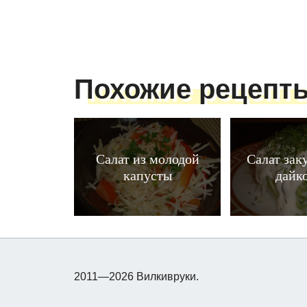
Похожие рецепт
Салат из молодой
Салат зак
капусты
дайк
2011—2026 Вилкивруки.