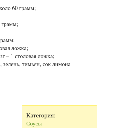
коло 60 грамм;
 грамм;
грамм;
овая ложка;
г – 1 столовая ложка;
ц, зелень, тимьян, сок лимона
Категория:
Соусы