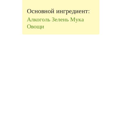
Основной ингредиент:
Алкоголь
Зелень
Мука
Овощи