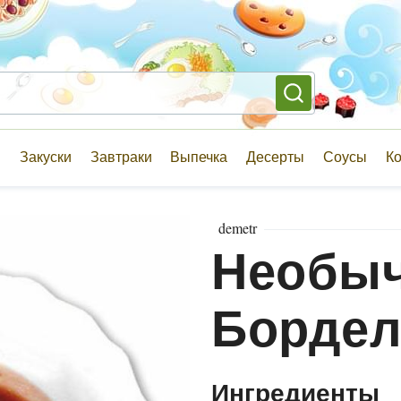
и
Закуски
Завтраки
Выпечка
Десерты
Соусы
К
demetr
Необыч
Бордел
Ингредиенты