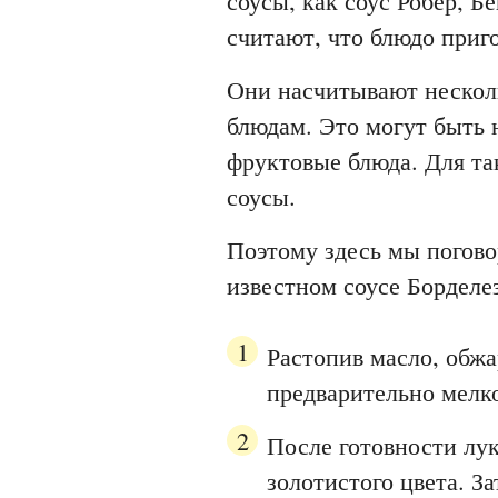
соусы, как соус Робер, Б
считают, что блюдо приго
Они насчитывают нескол
блюдам. Это могут быть 
фруктовые блюда. Для та
соусы.
Поэтому здесь мы погово
известном соусе Борделез
Растопив масло, обжа
предварительно мелко
После готовности лук
золотистого цвета. З