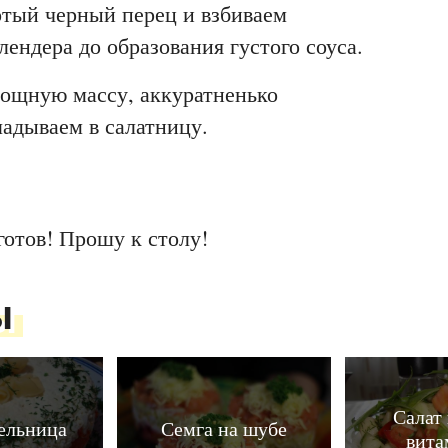
тый черный перец и взбиваем
лендера до образования густого соуса.
вощную массу, аккуратненько
адываем в салатницу.
готов! Прошу к столу!
ы
Салат 
ельница
Семга на шубе
вита