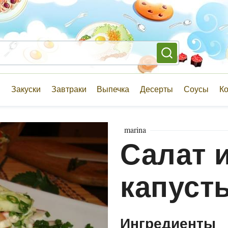
и
Закуски
Завтраки
Выпечка
Десерты
Соусы
К
marina
Салат 
капуст
Ингредиенты