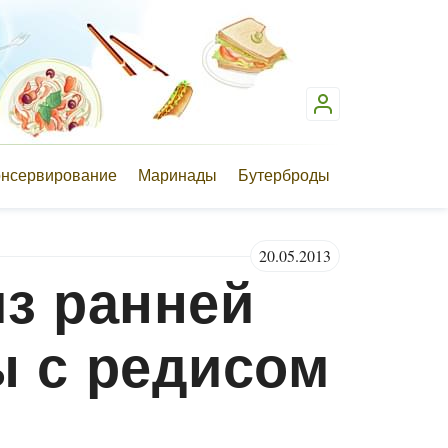
онсервирование
Маринады
Бутерброды
20.05.2013
из ранней
ы с редисом