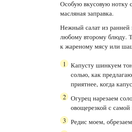
Особую вкусовую нотку с
масляная заправка.
Нежный салат из ранней 
любому второму блюду. Т
к жареному мясу или ша
Капусту шинкуем тон
солью, как предлагаю
приятнее, когда капус
Огурец нарезаем сол
овощерезкой с самой
Редис моем, обрезае