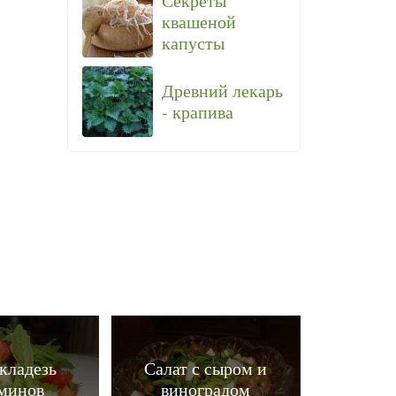
Секреты
квашеной
капусты
Древний лекарь
- крапива
кладезь
Салат с сыром и
минов
виноградом