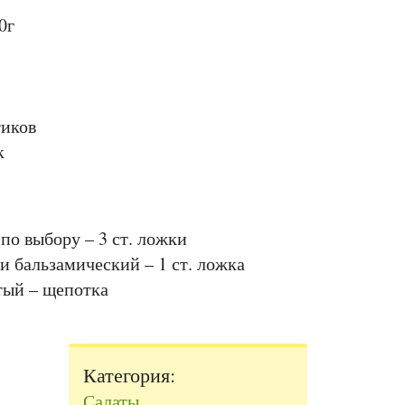
0г
тиков
к
по выбору – 3 ст. ложки
и бальзамический – 1 ст. ложка
тый – щепотка
Категория:
Салаты