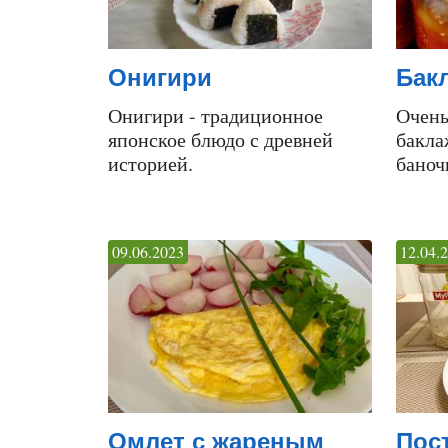
Онигири
Бак
Онигири - традиционное
Очень
японское блюдо с древней
бакла
историей.
баноч
09.06.2023
12.04.
Омлет с жареным
Пос