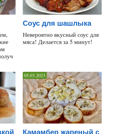
Соус для шашлыка
ем,
Невероятно вкусный соус для
акие
мяса! Делается за 5 минут!
ам
получ
05.03.2023
вкой
Камамбер жареный с