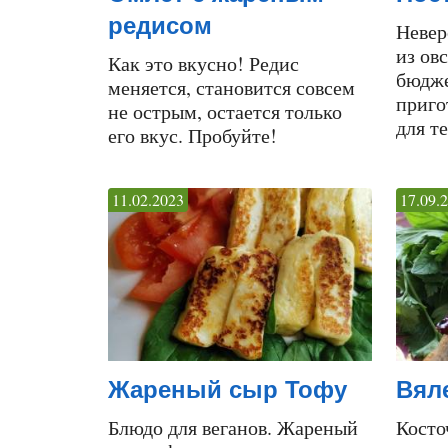
редисом
Невер
из ов
Как это вкусно! Редис
бюдже
меняется, становится совсем
приго
не острым, остается только
для те
его вкус. Пробуйте!
11.02.2023
17.09.
Жареный сыр Тофу
Вял
Блюдо для веганов. Жареный
Косто