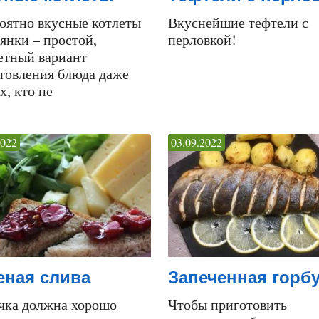
оятно вкусные котлеты
Вкуснейшие тефтели с
сянки – простой,
перловкой!
тный вариант
товления блюда даже
х, кто не
2022
03.09.2022
еная слива
Запеченная горб
чка должна хорошо
Чтобы приготовить