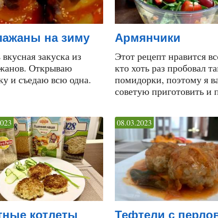
лажаны на зиму
Армянчики
 вкусная закуска из
Этот рецепт нравится вс
жанов. Открываю
кто хоть раз пробовал т
ку и съедаю всю одна.
помидорки, поэтому я в
советую приготовить и 
2023
08.03.2023
тные котлеты
Тефтели с перло