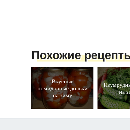
Похожие рецепт
Вкусные
Изумрудн
помидорные дольки
на 
на зиму