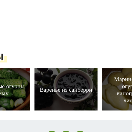
ы
Марин
ые огурцы
огу
Варенье из санберри
зиму
виног
лис