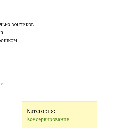
лько зонтиков
ка
рошком
ки
Категория:
Консервирование