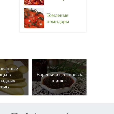
Томленые
помидоры
ованные
рцы в
Варенье из сосновых
радных
шишек
тьях