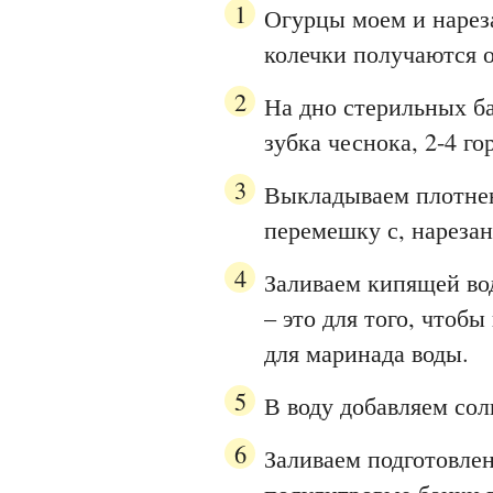
Огурцы моем и нарез
колечки получаются о
На дно стерильных б
зубка чеснока, 2-4 г
Выкладываем плотнен
перемешку с, нареза
Заливаем кипящей вод
– это для того, чтоб
для маринада воды.
В воду добавляем сол
Заливаем подготовле