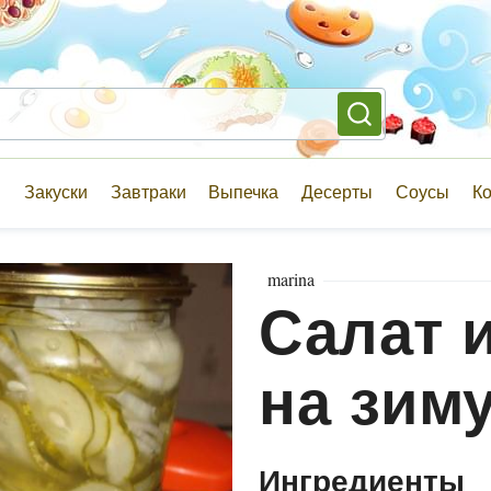
и
Закуски
Завтраки
Выпечка
Десерты
Соусы
К
marina
Салат 
на зим
Ингредиенты