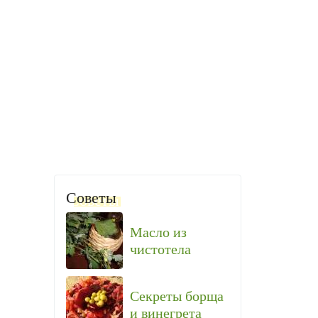
Советы
Масло из
чистотела
Секреты борща
и винегрета