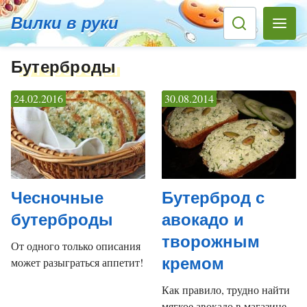
Вилки в руки
Бутерброды
24.02.2016
30.08.2014
Чесночные
Бутерброд с
бутерброды
авокадо и
творожным
От одного только описания
кремом
может разыграться аппетит!
Как правило, трудно найти
мягкое авокадо в магазине.