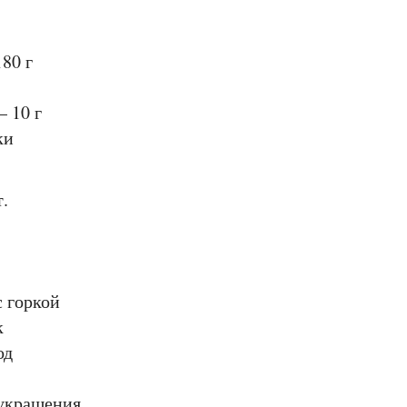
80 г
– 10 г
ки
.
с горкой
к
од
 украшения