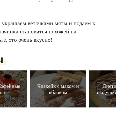
 украшаем веточками мяты и подаем к
начинка становится похожей на
е, это очень вкусно!
ы
Кофейные
Чизкейк с маком и
Диети
рна
яблоком
оладушки