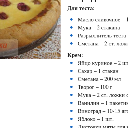
Для теста
:
Масло сливочное – 1
Мука – 2 стакана
Разрыхлитель теста 
Сметана – 2 ст. лож
Крем
:
Яйцо куриное – 2 шт
Сахар – 1 стакан
Сметана – 200 мл
Творог – 100 г
Мука – 2 ст. ложки 
Ванилин – 1 пакети
Виноград – 10-15 яг
Яблоко – 1 шт.
Листочки мяты для