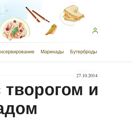
онсервирование
Маринады
Бутерброды
27.10.2014
с творогом и
адом