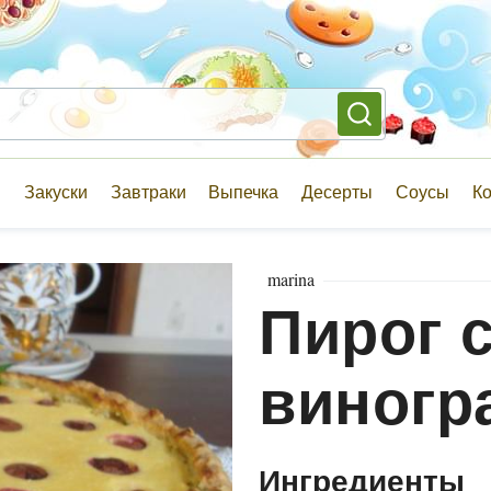
и
Закуски
Завтраки
Выпечка
Десерты
Соусы
К
marina
Пирог 
виногр
Ингредиенты