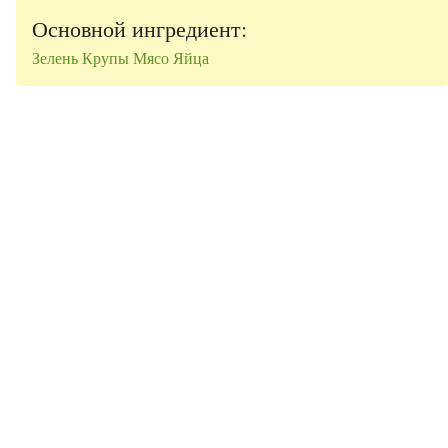
Основной ингредиент:
Зелень
Крупы
Мясо
Яйца