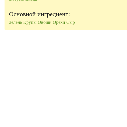
Основной ингредиент:
Зелень
Крупы
Овощи
Орехи
Сыр