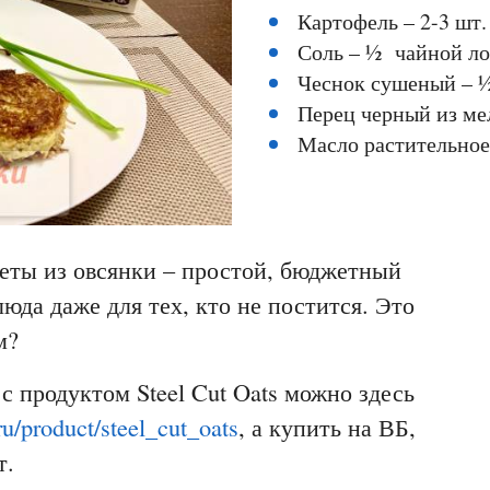
Картофель – 2-3 шт.
Соль – ½ чайной л
Чеснок сушеный – 
Перец черный из ме
Масло растительное
еты из овсянки – простой, бюджетный
юда даже для тех, кто не постится. Это
им?
с продуктом Steel Cut Oats можно здесь
u/product/steel_cut_oats
, а купить на ВБ,
т.