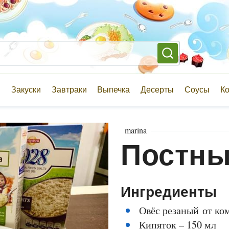
и
Закуски
Завтраки
Выпечка
Десерты
Соусы
К
marina
Постны
Ингредиенты
Овёс резаный от ко
Кипяток – 150 мл