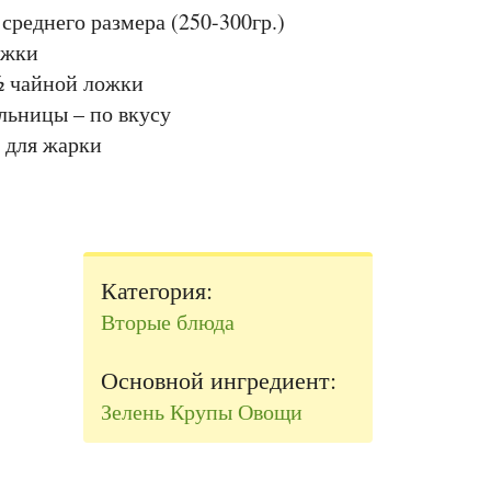
 среднего размера (250-300гр.)
ожки
½ чайной ложки
льницы – по вкусу
 для жарки
Категория:
Вторые блюда
Основной ингредиент:
Зелень
Крупы
Овощи