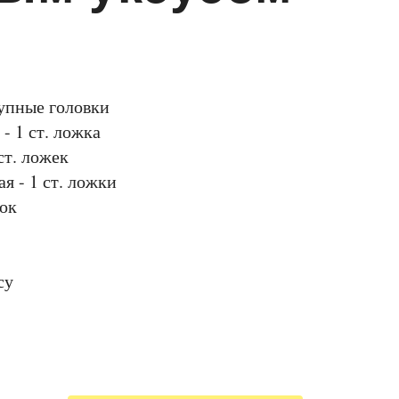
рупные головки
- 1 ст. ложка
ст. ложек
я - 1 ст. ложки
чок
су