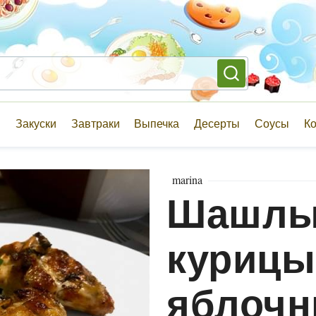
и
Закуски
Завтраки
Выпечка
Десерты
Соусы
К
marina
Шашлы
курицы
яблочн