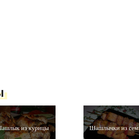
ы
ашлык из курицы
Шашлычки из сем