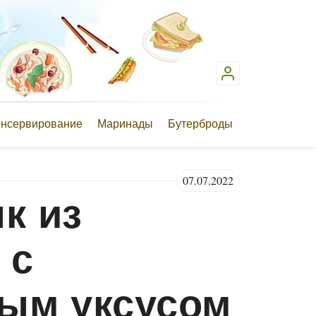
онсервирование
Маринады
Бутерброды
07.07.2022
к из
 с
ым уксусом