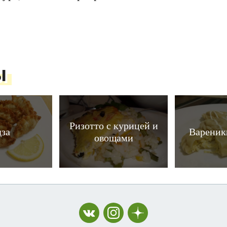
ы
Ризотто с курицей и
дза
Вареник
овощами