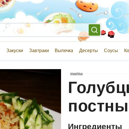
и
Закуски
Завтраки
Выпечка
Десерты
Соусы
К
marina
Голубц
постны
Ингредиенты