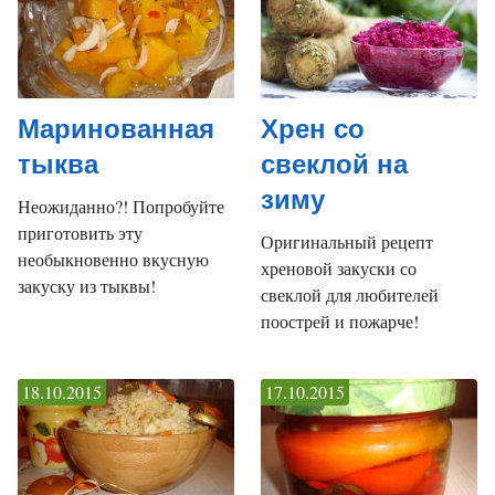
Маринованная
Хрен со
тыква
свеклой на
зиму
Неожиданно?! Попробуйте
приготовить эту
Оригинальный рецепт
необыкновенно вкусную
хреновой закуски со
закуску из тыквы!
свеклой для любителей
поострей и пожарче!
18.10.2015
17.10.2015