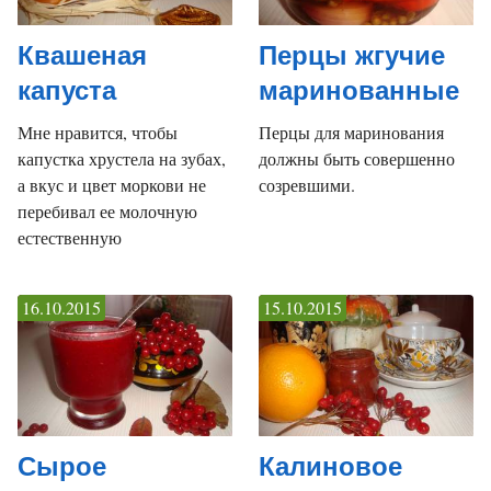
Квашеная
Перцы жгучие
капуста
маринованные
Мне нравится, чтобы
Перцы для маринования
капустка хрустела на зубах,
должны быть совершенно
а вкус и цвет моркови не
созревшими.
перебивал ее молочную
естественную
16.10.2015
15.10.2015
Сырое
Калиновое