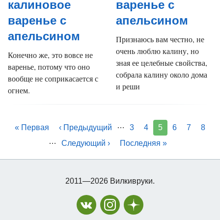
калиновое
варенье с
варенье с
апельсином
апельсином
Признаюсь вам честно, не
очень люблю калину, но
Конечно же, это вовсе не
зная ее целебные свойства,
варенье, потому что оно
собрала калину около дома
вообще не соприкасается с
и реши
огнем.
…
« Первая
‹ Предыдущий
3
4
5
6
7
8
…
Следующий ›
Последняя »
2011—2026 Вилкивруки.