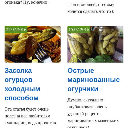
огонька? Ну, конечно!
ягод и овощей, поэтому
хочется сделать что то б
21.07.2016
15.07.2016
Засолка
Острые
огурцов
маринованные
холодным
огурчики
способом
Думаю, актуально
опубликовать очень
Эта статья будет очень
удачный рецепт
полезна все любителям
маринованных маленьких
кулинарии, ведь прочитав
огурчиков!