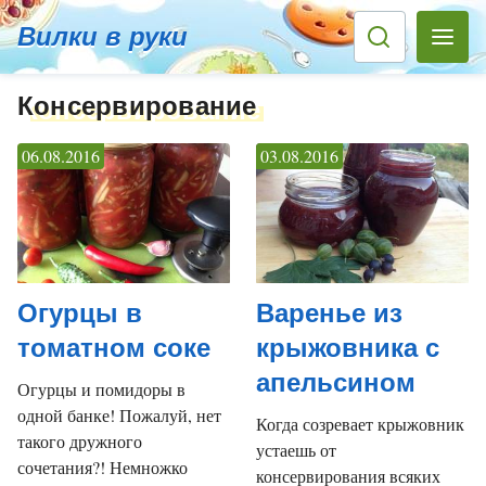
Вилки в руки
Консервирование
06.08.2016
03.08.2016
Огурцы в
Варенье из
томатном соке
крыжовника с
апельсином
Огурцы и помидоры в
одной банке! Пожалуй, нет
Когда созревает крыжовник
такого дружного
устаешь от
сочетания?! Немножко
консервирования всяких