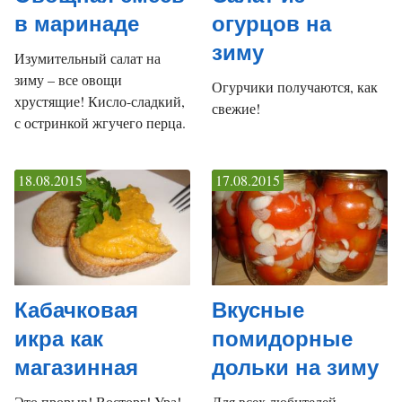
в маринаде
огурцов на
зиму
Изумительный салат на
зиму – все овощи
Огурчики получаются, как
хрустящие! Кисло-сладкий,
свежие!
с остринкой жгучего перца.
18.08.2015
17.08.2015
Кабачковая
Вкусные
икра как
помидорные
магазинная
дольки на зиму
Это прорыв! Восторг! Ура!
Для всех любителей