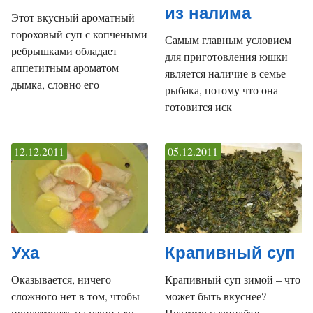
из налима
Этот вкусный ароматный
гороховый суп с копчеными
Самым главным условием
ребрышками обладает
для приготовления юшки
аппетитным ароматом
является наличие в семье
дымка, словно его
рыбака, потому что она
готовится иск
12.12.2011
05.12.2011
Уха
Крапивный суп
Оказывается, ничего
Крапивный суп зимой – что
сложного нет в том, чтобы
может быть вкуснее?
приготовить на ужин уху.
Поэтому начинайте