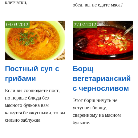
клетчатки,
обед, вы не едите мяса?
03.03.2012
27.02.2012
Постный суп с
Борщ
грибами
вегетарианский
с черносливом
Если вы соблюдаете пост,
но первые блюда без
Этот борщ ничуть не
мясного бульона вам
уступает борщу,
кажутся безвкусными, то вы
сваренному на мясном
сильно заблужда
бульоне.